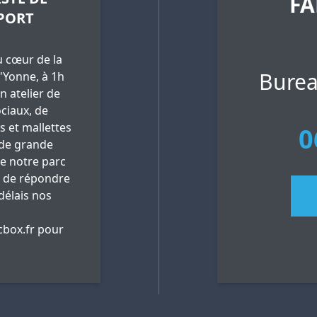
FA
PORT
 cœur de la
Burea
'Yonne, à 1h
n atelier de
ciaux, de
es et mallettes
0
 de grande
ue notre parc
 de répondre
délais nos
box.fr
pour