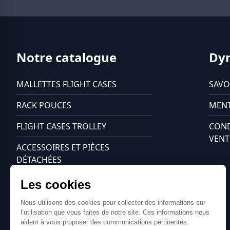
Notre catalogue
Dy
MALLETTES FLIGHT CASES
SAVO
RACK POUCES
MENT
FLIGHT CASES TROLLEY
COND
VENT
ACCESSOIRES ET PIÈCES
DÉTACHÉES
Les cookies
FLIGHT CASES CÂBLES PRO
Nous utilisons des cookies pour
collecter des informations sur
EVÉNEMENTIEL
l’utilisation que vous faites de notre
site. Ces informations nous aident à vous proposer des
communications pertinentes.