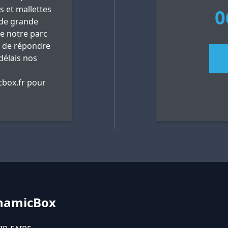
es et mallettes
0
 de grande
ue notre parc
 de répondre
délais nos
box.fr
pour
namicBox