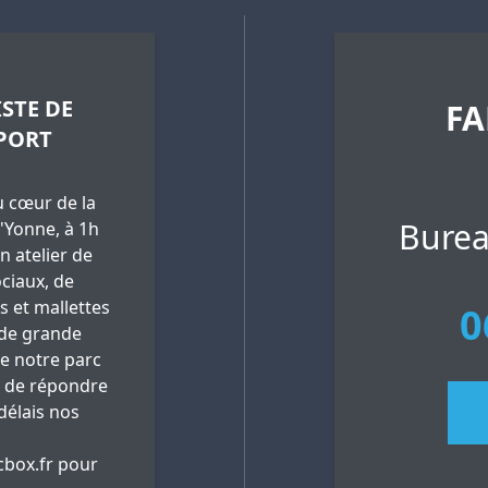
STE DE
FA
PORT
 cœur de la
Burea
'Yonne, à 1h
n atelier de
ciaux, de
es et mallettes
0
 de grande
ue notre parc
 de répondre
délais nos
box.fr
pour