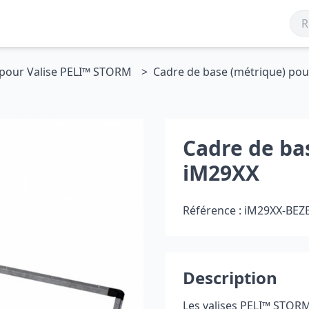
pour Valise PELI™ STORM
Cadre de base (métrique) po
Cadre de ba
iM29XX
Référence :
iM29XX-BEZ
Description
Les valises PELI
™
STORM,