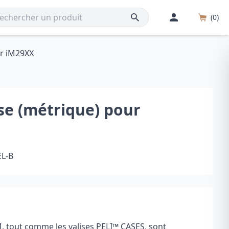
(0)
ur iM29XX
se (métrique) pour
EL-B
 tout comme les valises PELI
™
CASES, sont