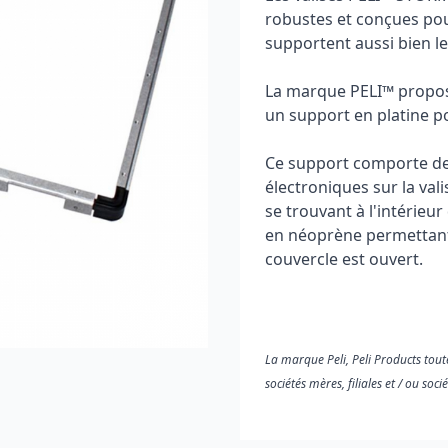
robustes et conçues pou
supportent aussi bien le
La marque PELI™ propos
un support en platine pou
Ce support comporte des
électroniques sur la val
se trouvant à l'intérieur
en néoprène permettant d
couvercle est ouvert.
La marque Peli, Peli Products tout
sociétés mères, filiales et / ou socié