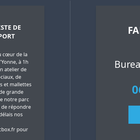
STE DE
FA
PORT
 cœur de la
Burea
'Yonne, à 1h
n atelier de
ciaux, de
es et mallettes
0
 de grande
ue notre parc
 de répondre
délais nos
box.fr
pour