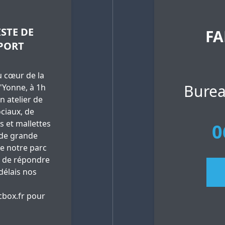
STE DE
FA
PORT
 cœur de la
Burea
'Yonne, à 1h
n atelier de
ciaux, de
es et mallettes
0
 de grande
ue notre parc
 de répondre
délais nos
box.fr
pour