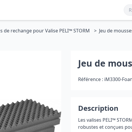
s de rechange pour Valise PELI™ STORM
Jeu de mousse
Jeu de mous
Référence :
iM3300-Foa
Description
Les valises PELI
™
STORM,
robustes et conçues pou