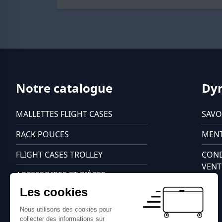
Notre catalogue
Dy
MALLETTES FLIGHT CASES
SAVO
RACK POUCES
MENT
FLIGHT CASES TROLLEY
COND
VENT
ACCESSOIRES ET PIÈCES
DÉTACHÉES
Les cookies
FLIGHT CASES CÂBLES PRO
Nous utilisons des cookies pour
collecter des informations sur