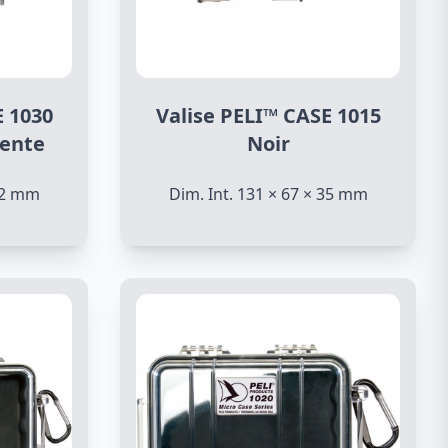
E 1030
Valise PELI™ CASE 1015
rente
Noir
 52 mm
Dim. Int. 131 × 67 × 35 mm