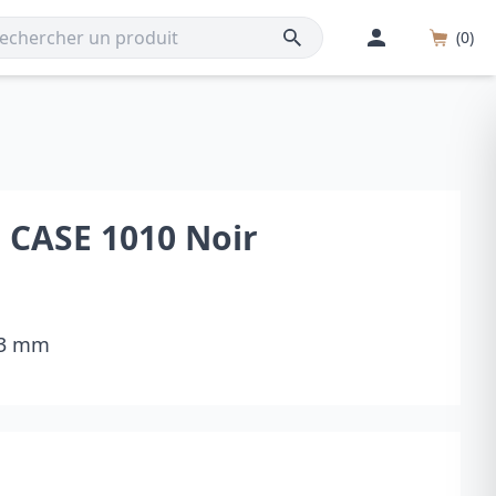
(0)
™ CASE 1010 Noir
 43 mm