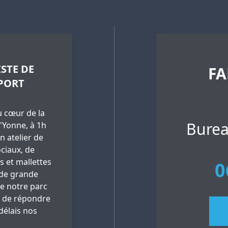
STE DE
FA
PORT
 cœur de la
Burea
'Yonne, à 1h
n atelier de
ciaux, de
es et mallettes
0
 de grande
ue notre parc
 de répondre
délais nos