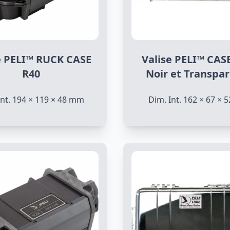
e PELI™ RUCK CASE
Valise PELI™ CAS
R40
Noir et Transpa
Int. 194 × 119 × 48 mm
Dim. Int. 162 × 67 ×