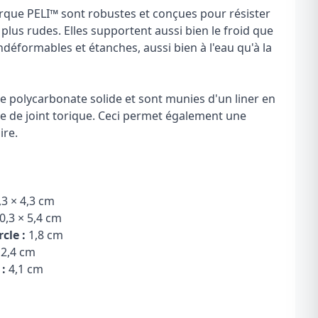
rque PELI
™
sont robustes et conçues pour résister
lus rudes. Elles supportent aussi bien le froid que
ndéformables et étanches, aussi bien à l'eau qu'à la
ine polycarbonate solide et sont munies d'un liner en
ce de joint torique. Ceci permet également une
ire.
,3 × 4,3 cm
0,3 × 5,4 cm
cle :
1,8 cm
2,4 cm
:
4,1 cm