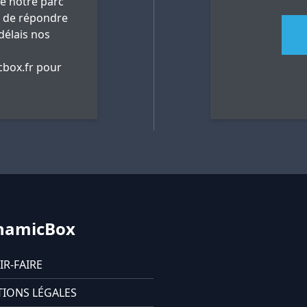
ue notre parc
 de répondre
délais nos
box.fr
pour
namicBox
IR-FAIRE
IONS LÉGALES