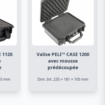
E 1120
Valise PELI™ CASE 1200
e
avec mousse
e
prédécoupée
 85 mm
Dim. Int. 235 × 181 × 105 mm