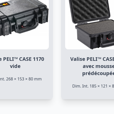
e PELI™ CASE 1170
Valise PELI™ CAS
vide
avec mouss
prédécoupé
Int. 268 × 153 × 80 mm
Dim. Int. 185 × 121 ×