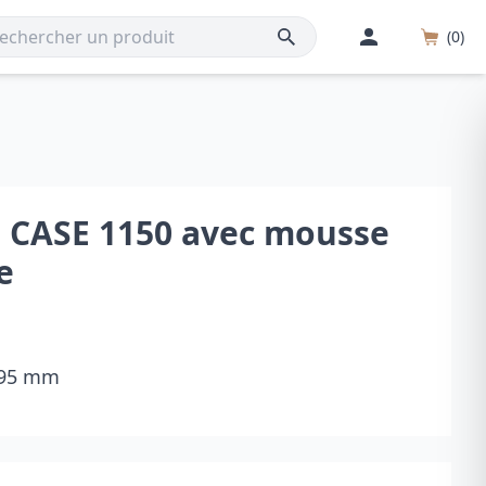
(0)
™ CASE 1150 avec mousse
e
× 95 mm