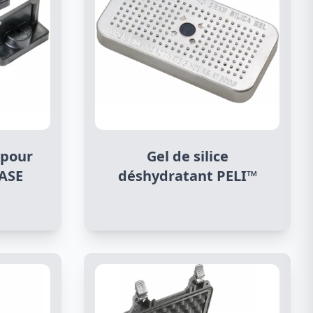
 pour
Gel de silice
CASE
déshydratant PELI™