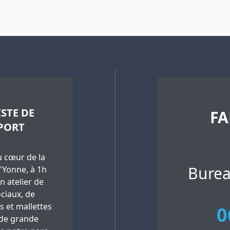
STE DE
FA
PORT
 cœur de la
Burea
'Yonne, à 1h
n atelier de
ciaux, de
es et mallettes
0
 de grande