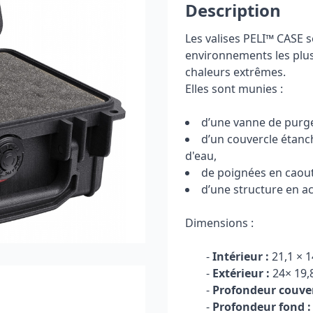
Description
Les valises PELI
™
CASE so
environnements les plus 
chaleurs extrêmes.
Elles sont munies :
d’une vanne de purge 
d’un couvercle étanc
d'eau,
de poignées en caou
d’une structure en ac
Dimensions :
-
Intérieur :
21,1 × 1
-
Extérieur :
24× 19,
-
Profondeur couver
-
Profondeur fond :