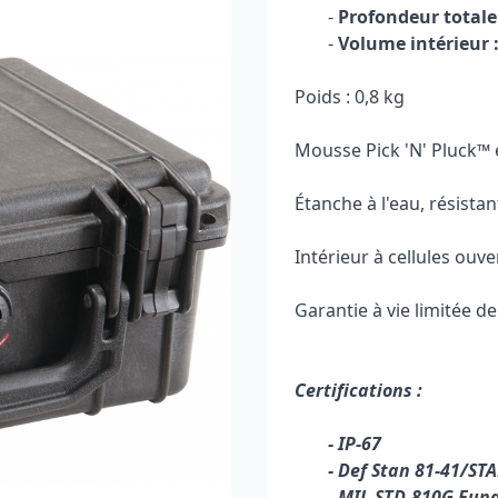
-
Profondeur totale 
-
Volume intérieur 
Poids : 0,8 kg
Mousse Pick 'N' Pluck™ 
Étanche à l'eau, résistan
Intérieur à cellules ouver
Garantie à vie limitée de
Certifications :
- IP-67
- Def Stan 81-41/ST
- MIL-STD-810G Fun