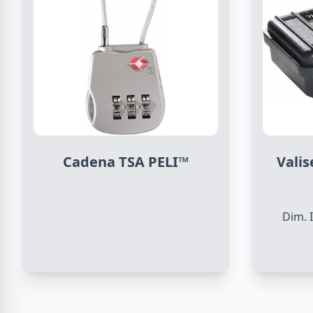
Cadena TSA PELI™
Valis
Dim. 