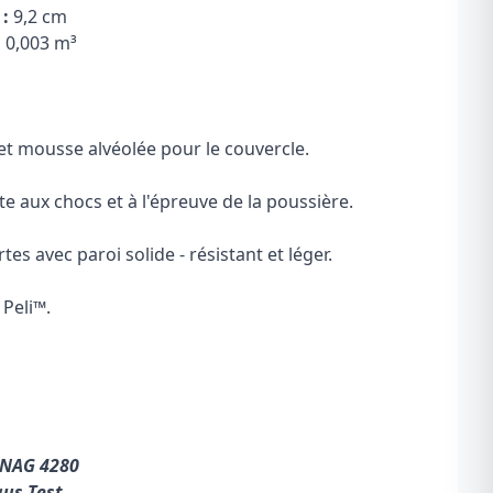
:
9,2 cm
:
0,003 m³
et mousse alvéolée pour le couvercle.
te aux chocs et à l'épreuve de la poussière.
tes avec paroi solide - résistant et léger.
 Peli
™
.
ANAG 4280
gus Test