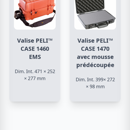
Valise PELI™
Valise PELI™
CASE 1460
CASE 1470
EMS
avec mousse
prédécoupée
Dim. Int. 471 × 252
× 277 mm
Dim. Int. 399× 272
× 98 mm