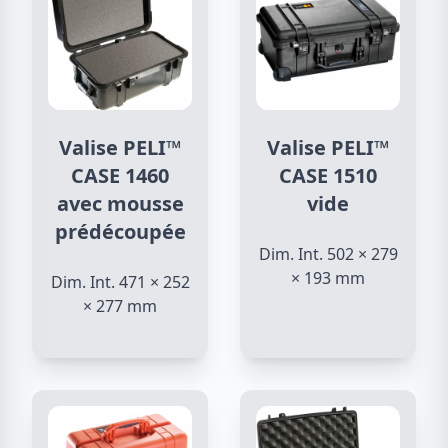
Valise PELI™
Valise PELI™
CASE 1460
CASE 1510
avec mousse
vide
prédécoupée
Dim. Int. 502 × 279
× 193 mm
Dim. Int. 471 × 252
× 277 mm