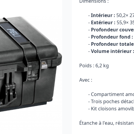
Dimensions :
-
Intérieur :
50,2× 27
-
Extérieur :
55,9× 35
-
Profondeur couver
-
Profondeur fond :
-
Profondeur totale 
-
Volume intérieur 
Poids : 6,2 kg
Avec :
- Compartiment amov
- Trois poches détac
- Kit cloisons amovib
Étanche à l'eau, résistan