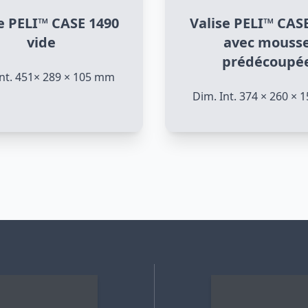
e PELI™ CASE 1490
Valise PELI™ CAS
vide
avec mouss
prédécoupé
Int. 451× 289 × 105 mm
Dim. Int. 374 × 260 ×