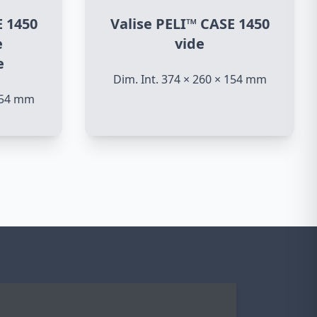
E 1450
Valise PELI™ CASE 1450
e
vide
e
Dim. Int. 374 × 260 × 154 mm
 154 mm