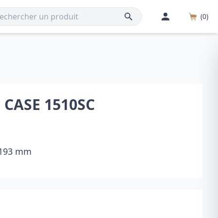
(0)
™ CASE 1510SC
× 193 mm