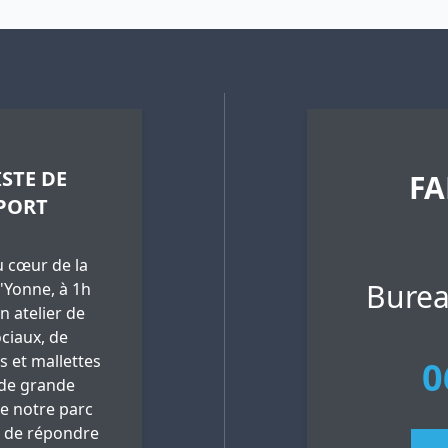
STE DE
FA
PORT
 cœur de la
Burea
'Yonne, à 1h
n atelier de
ciaux, de
es et mallettes
0
 de grande
ue notre parc
 de répondre