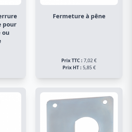
errure
Fermeture à pêne
e pour
e ou
e
Prix TTC :
7,02 €
Prix HT :
5,85 €