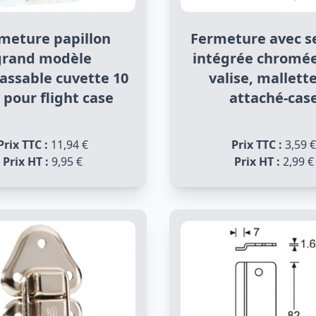
meture papillon
Fermeture avec s
grand modèle
intégrée chromé
assable cuvette 10
valise, mallett
pour flight case
attaché-cas
Prix TTC :
11,94 €
Prix TTC :
3,59 €
Prix HT :
9,95 €
Prix HT :
2,99 €