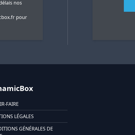
délais nos
box.fr
pour
namicBox
IR-FAIRE
IONS LÉGALES
ITIONS GÉNÉRALES DE