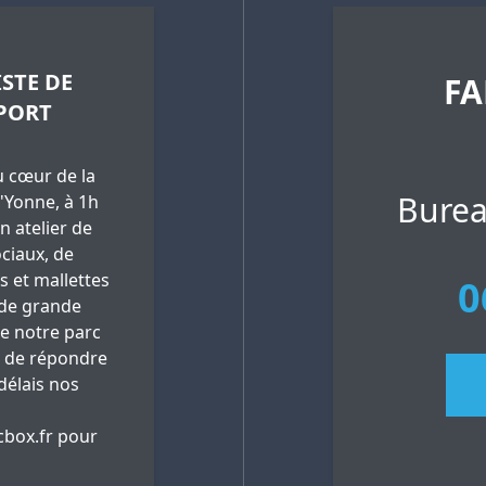
STE DE
FA
PORT
 cœur de la
Burea
'Yonne, à 1h
n atelier de
ciaux, de
es et mallettes
0
 de grande
ue notre parc
 de répondre
délais nos
box.fr
pour