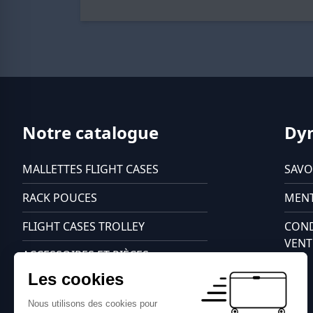
Notre catalogue
Dy
MALLETTES FLIGHT CASES
SAVO
RACK POUCES
MENT
FLIGHT CASES TROLLEY
COND
VENT
ACCESSOIRES ET PIÈCES
DÉTACHÉES
Les cookies
FLIGHT CASES CÂBLES PRO
Nous utilisons des cookies pour