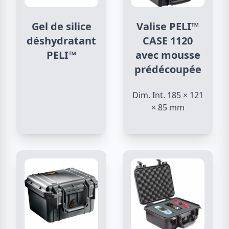
Gel de silice
Valise PELI™
déshydratant
CASE 1120
PELI™
avec mousse
prédécoupée
Dim. Int. 185 × 121
× 85 mm