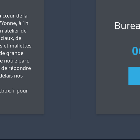
 cœur de la
Burea
'Yonne, à 1h
n atelier de
ciaux, de
es et mallettes
0
 de grande
ue notre parc
 de répondre
délais nos
box.fr
pour