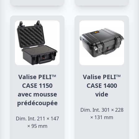
Valise PELI™
Valise PELI™
CASE 1150
CASE 1400
avec mousse
vide
prédécoupée
Dim. Int. 301 × 228
× 131 mm
Dim. Int. 211 × 147
× 95 mm